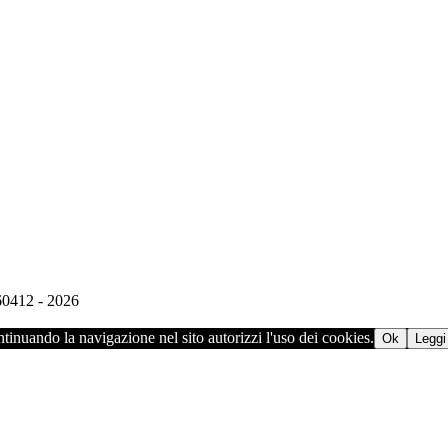
960412 - 2026
ontinuando la navigazione nel sito autorizzi l'uso dei cookies.
Ok
Leggi 