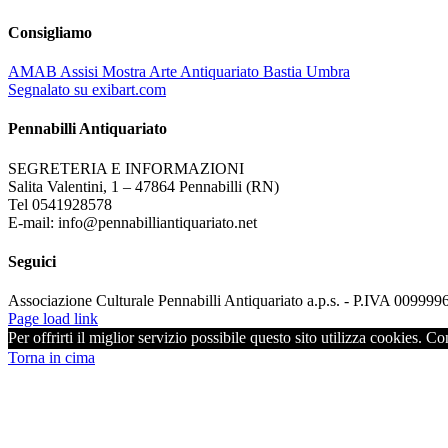
Consigliamo
AMAB Assisi Mostra Arte Antiquariato Bastia Umbra
Segnalato su exibart.com
Pennabilli Antiquariato
SEGRETERIA E INFORMAZIONI
Salita Valentini, 1 – 47864 Pennabilli (RN)
Tel 0541928578
E-mail: info@pennabilliantiquariato.net
Seguici
Associazione Culturale Pennabilli Antiquariato a.p.s. - P.IVA 00999
Page load link
Per offrirti il miglior servizio possibile questo sito utilizza cookies. C
Torna in cima