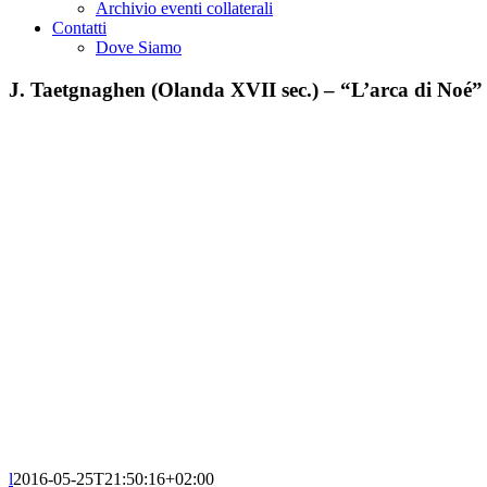
Archivio eventi collaterali
Contatti
Dove Siamo
J. Taetgnaghen (Olanda XVII sec.) – “L’arca di Noé” 
l
2016-05-25T21:50:16+02:00