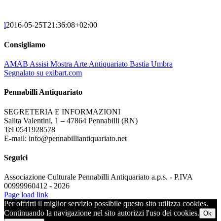
l
2016-05-25T21:36:08+02:00
Consigliamo
AMAB Assisi Mostra Arte Antiquariato Bastia Umbra
Segnalato su exibart.com
Pennabilli Antiquariato
SEGRETERIA E INFORMAZIONI
Salita Valentini, 1 – 47864 Pennabilli (RN)
Tel 0541928578
E-mail: info@pennabilliantiquariato.net
Seguici
Associazione Culturale Pennabilli Antiquariato a.p.s. - P.IVA
00999960412 - 2026
Page load link
Per offrirti il miglior servizio possibile questo sito utilizza cookies.
Continuando la navigazione nel sito autorizzi l'uso dei cookies.
Ok