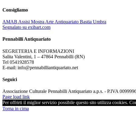
Consigliamo
AMAB Assisi Mostra Arte Antiquariato Bastia Umbra
Segnalato su exibart.com
Pennabilli Antiquariato
SEGRETERIA E INFORMAZIONI
Salita Valentini, 1 – 47864 Pennabilli (RN)
Tel 0541928578
E-mail: info@pennabilliantiquariato.net
Seguici
Associazione Culturale Pennabilli Antiquariato a.p.s. - P.IVA 00999
Page load link
Per offrirti il miglior servizio possibile questo sito utilizza cookies. C
Torna in cima