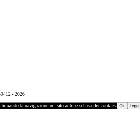
960412 - 2026
ontinuando la navigazione nel sito autorizzi l'uso dei cookies.
Ok
Leggi 