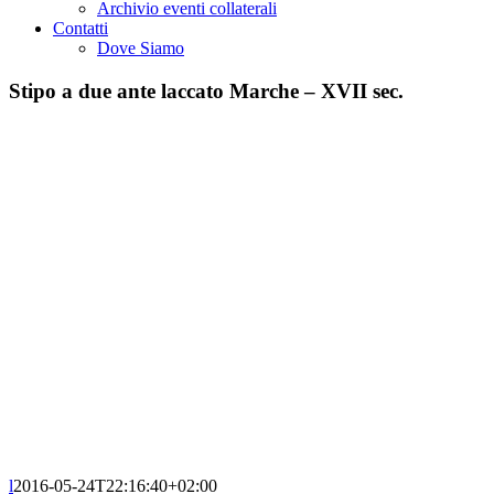
Archivio eventi collaterali
Contatti
Dove Siamo
Stipo a due ante laccato Marche – XVII sec.
l
2016-05-24T22:16:40+02:00