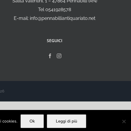
Salita Valentini, 1 – 47864 Pennabilli (RN)
Tel 0541928578
E-mail: info@pennabilliantiquariato.net
SEGUICI
026
ei cookies.
Ok
Leggi di più