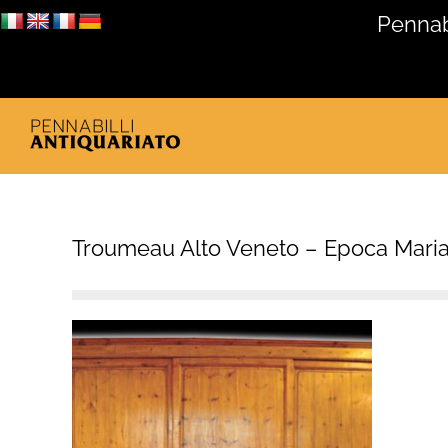
Salta
Pennabi
al
contenuto
Troumeau Alto Veneto – Epoca Maria