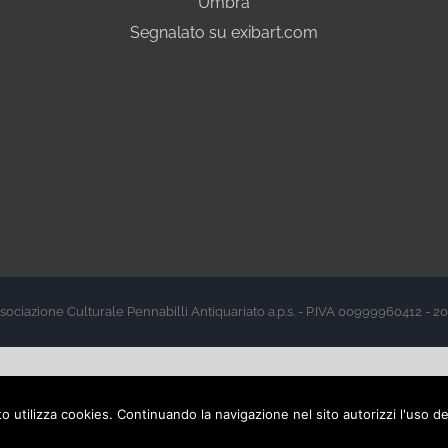
Umbra
Segnalato su exibart.com
sociazione Culturale Pennabilli Antiquariato a.p.s. - P.IVA 00999960412 - 2
sito utilizza cookies. Continuando la navigazione nel sito autorizzi l'uso d