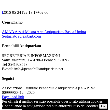
l
2016-05-24T22:18:17+02:00
Consigliamo
AMAB Assisi Mostra Arte Antiquariato Bastia Umbra
Segnalato su exibart.com
Pennabilli Antiquariato
SEGRETERIA E INFORMAZIONI
Salita Valentini, 1 – 47864 Pennabilli (RN)
Tel 0541928578
E-mail: info@pennabilliantiquariato.net
Seguici
Associazione Culturale Pennabilli Antiquariato a.p.s. - P.IVA
00999960412 - 2026
Page load link
Per offrirti il miglior servizio possibile questo sito utilizza cookies.
Continuando la navigazione nel sito autorizzi l'uso dei cookies.
Ok