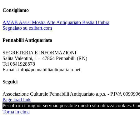
Consigliamo
AMAB Assisi Mostra Arte Antiquariato Bastia Umbra
Segnalato su exibart.com
Pennabilli Antiquariato
SEGRETERIA E INFORMAZIONI
Salita Valentini, 1 – 47864 Pennabilli (RN)
Tel 0541928578
E-mail: info@pennabilliantiquariato.net
Seguici
Associazione Culturale Pennabilli Antiquariato a.p.s. - P.IVA 00999
Page load link
Per offrirti il miglior servizio possibile questo sito utilizza cookies. C
Torna in cima