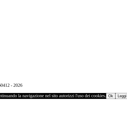
960412 - 2026
ontinuando la navigazione nel sito autorizzi l'uso dei cookies.
Ok
Leggi 