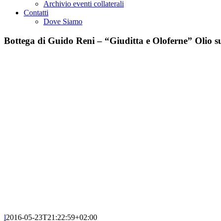
Archivio eventi collaterali
Contatti
Dove Siamo
Bottega di Guido Reni – “Giuditta e Oloferne” Olio s
l
2016-05-23T21:22:59+02:00