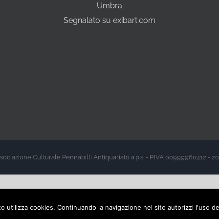
Umbra
Segnalato su exibart.com
sociazione Culturale Pennabilli Antiquariato a.p.s. - P.IVA 00999960412 - 2
sito utilizza cookies. Continuando la navigazione nel sito autorizzi l'uso d