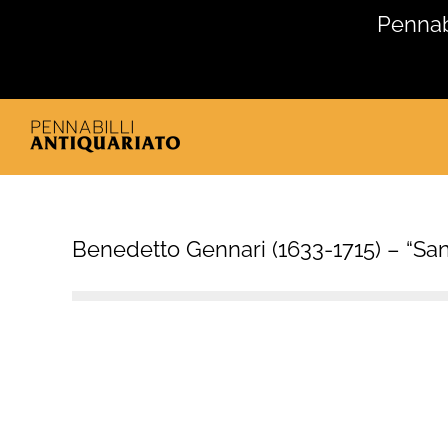
Salta
Pennabi
al
contenuto
Benedetto Gennari (1633-1715) – “San 