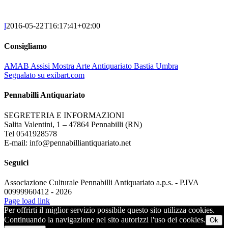
l
2016-05-22T16:17:41+02:00
Consigliamo
AMAB Assisi Mostra Arte Antiquariato Bastia Umbra
Segnalato su exibart.com
Pennabilli Antiquariato
SEGRETERIA E INFORMAZIONI
Salita Valentini, 1 – 47864 Pennabilli (RN)
Tel 0541928578
E-mail: info@pennabilliantiquariato.net
Seguici
Associazione Culturale Pennabilli Antiquariato a.p.s. - P.IVA
00999960412 - 2026
Page load link
Per offrirti il miglior servizio possibile questo sito utilizza cookies.
Continuando la navigazione nel sito autorizzi l'uso dei cookies.
Ok