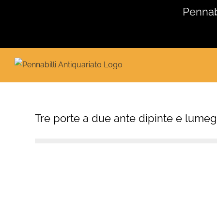
Salta
Pennabi
al
contenuto
Tre porte a due ante dipinte e lumeg