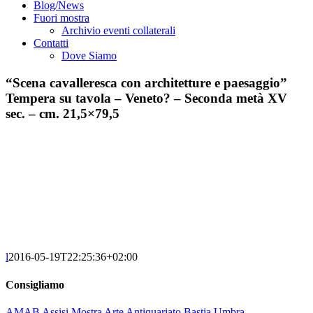
Blog/News
Fuori mostra
Archivio eventi collaterali
Contatti
Dove Siamo
“Scena cavalleresca con architetture e paesaggio”
Tempera su tavola – Veneto? – Seconda metà XV
sec. – cm. 21,5×79,5
l
2016-05-19T22:25:36+02:00
Consigliamo
AMAB Assisi Mostra Arte Antiquariato Bastia Umbra