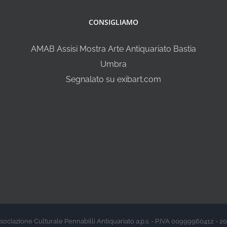
CONSIGLIAMO
AMAB Assisi Mostra Arte Antiquariato Bastia
Umbra
Segnalato su exibart.com
sociazione Culturale Pennabilli Antiquariato a.p.s. - P.IVA 00999960412 - 2