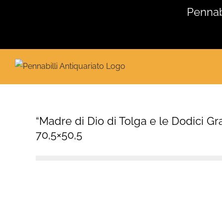
Salta
Pennabi
al
contenuto
“Madre di Dio di Tolga e le Dodici Gr
70,5×50,5