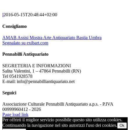
l
2016-05-15T20:48:44+02:00
Consigliamo
AMAB Assisi Mostra Arte Antiquariato Bastia Umbra
Segnalato su exibart.com
Pennabilli Antiquariato
SEGRETERIA E INFORMAZIONI
Salita Valentini, 1 – 47864 Pennabilli (RN)
Tel 0541928578
E-mail: info@pennabilliantiquariato.net
Seguici
Associazione Culturale Pennabilli Antiquariato a.p.s. - P.IVA
00999960412 - 2026
Page load link
Per offrirti il miglior servizio possibile questo sito utilizza cookies.
Continuando la navigazione nel sito autorizzi l'uso dei cookies.
Ok