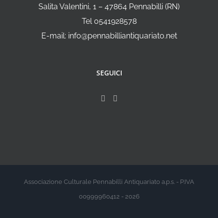
Salita Valentini, 1 – 47864 Pennabilli (RN)
Tel 0541928578
E-mail: info@pennabilliantiquariato.net
SEGUICI
Associazione Culturale Pennabilli Antiquariato a.p.s. - P.IVA
00999960412 - 2026