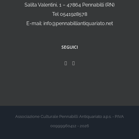
Salita Valentini, 1 – 47864 Pennabilli (RN)
Tel 0541928578
E-mail: info@pennabilliantiquariato.net
SEGUICI
Associazione Culturale Pennabilli Antiquariato a.p.s. - P.IVA
00999960412 - 2026