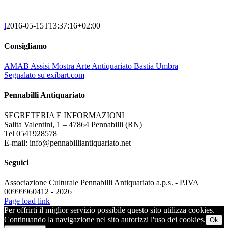
l
2016-05-15T13:37:16+02:00
Consigliamo
AMAB Assisi Mostra Arte Antiquariato Bastia Umbra
Segnalato su exibart.com
Pennabilli Antiquariato
SEGRETERIA E INFORMAZIONI
Salita Valentini, 1 – 47864 Pennabilli (RN)
Tel 0541928578
E-mail: info@pennabilliantiquariato.net
Seguici
Associazione Culturale Pennabilli Antiquariato a.p.s. - P.IVA
00999960412 - 2026
Page load link
Per offrirti il miglior servizio possibile questo sito utilizza cookies.
Continuando la navigazione nel sito autorizzi l'uso dei cookies.
Ok