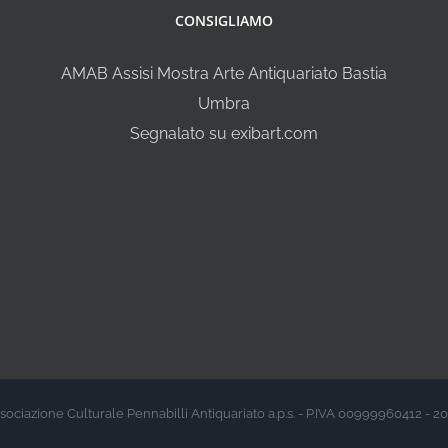
CONSIGLIAMO
AMAB Assisi Mostra Arte Antiquariato Bastia
Umbra
Segnalato su exibart.com
sociazione Culturale Pennabilli Antiquariato a.p.s. - P.IVA 00999960412 - 2