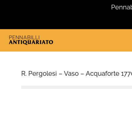
Salta
Pennabi
al
contenuto
R. Pergolesi – Vaso – Acquaforte 17