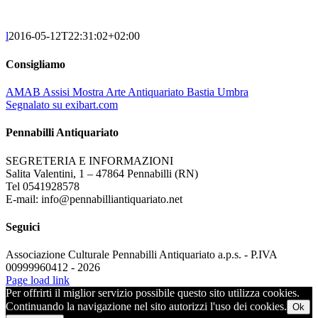
l
2016-05-12T22:31:02+02:00
Consigliamo
AMAB Assisi Mostra Arte Antiquariato Bastia Umbra
Segnalato su exibart.com
Pennabilli Antiquariato
SEGRETERIA E INFORMAZIONI
Salita Valentini, 1 – 47864 Pennabilli (RN)
Tel 0541928578
E-mail: info@pennabilliantiquariato.net
Seguici
Associazione Culturale Pennabilli Antiquariato a.p.s. - P.IVA
00999960412 - 2026
Page load link
Per offrirti il miglior servizio possibile questo sito utilizza cookies.
Continuando la navigazione nel sito autorizzi l'uso dei cookies.
Ok