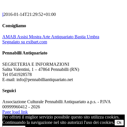
l
2016-01-14T21:29:52+01:00
Consigliamo
AMAB Assisi Mostra Arte Antiquariato Bastia Umbra
Segnalato su exibart.com
Pennabilli Antiquariato
SEGRETERIA E INFORMAZIONI
Salita Valentini, 1 – 47864 Pennabilli (RN)
Tel 0541928578
E-mail: info@pennabilliantiquariato.net
Seguici
Associazione Culturale Pennabilli Antiquariato a.p.s. - P.IVA
00999960412 - 2026
Page load link
Per offrirti il miglior servizio possibile questo sito utilizza cookies.
Continuando la navigazione nel sito autorizzi l'uso dei cookies.
Ok