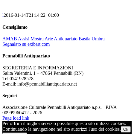
l
2016-01-14T21:14:22+01:00
Consigliamo
AMAB Assisi Mostra Arte Antiquariato Bastia Umbra
Segnalato su exibart.com
Pennabilli Antiquariato
SEGRETERIA E INFORMAZIONI
Salita Valentini, 1 – 47864 Pennabilli (RN)
Tel 0541928578
E-mail: info@pennabilliantiquariato.net
Seguici
Associazione Culturale Pennabilli Antiquariato a.p.s. - P.IVA
00999960412 - 2026
Page load link
Per offrirti il miglior servizio possibile questo sito utilizza cookies.
Continuando la navigazione nel sito autorizzi l'uso dei cookies.
Ok