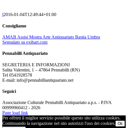
l
2016-01-04T12:49:44+01:00
Consigliamo
AMAB Assisi Mostra Arte Antiquariato Bastia Umbra
Segnalato su exibart.com
Pennabilli Antiquariato
SEGRETERIA E INFORMAZIONI
Salita Valentini, 1 – 47864 Pennabilli (RN)
Tel 0541928578
E-mail: info@pennabilliantiquariato.net
Seguici
Associazione Culturale Pennabilli Antiquariato a.p.s. - P.IVA
00999960412 - 2026
Page load link
Per offrirti il miglior servizio possibile questo sito utilizza cookies.
Continuando la navigazione nel sito autorizzi l'uso dei cookies.
Ok