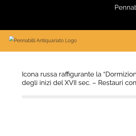
Salta
Pennabi
al
contenuto
Icona russa raffigurante la “Dormizi
degli inizi del XVII sec. – Restauri co