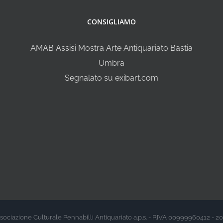
CONSIGLIAMO
AMAB Assisi Mostra Arte Antiquariato Bastia
Umbra
Segnalato su exibart.com
sociazione Culturale Pennabilli Antiquariato a.p.s. - P.IVA 00999960412 - 2