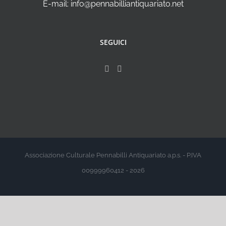
E-mail: info@pennabilliantiquariato.net
SEGUICI
Associazione Culturale Pennabilli Antiquariato a.p.s. - P.IVA
00999960412 - 2026