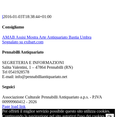
l
2016-01-03T18:38:44+01:00
Consigliamo
AMAB Assisi Mostra Arte Antiquariato Bastia Umbra
Segnalato su exibart.com
Pennabilli Antiquariato
SEGRETERIA E INFORMAZIONI
Salita Valentini, 1 – 47864 Pennabilli (RN)
Tel 0541928578
E-mail: info@pennabilliantiquariato.net
Seguici
Associazione Culturale Pennabilli Antiquariato a.p.s. - P.IVA
00999960412 - 2026
Page load link
Per offrirti il miglior servizio possibile questo sito utilizza cookies.
Continuando la navigazione nel sito autorizzi l'uso dei cookies.
Ok