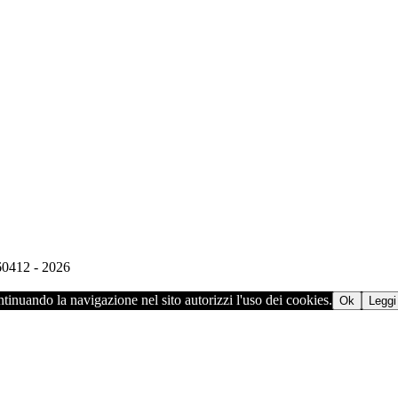
960412 - 2026
ontinuando la navigazione nel sito autorizzi l'uso dei cookies.
Ok
Leggi 