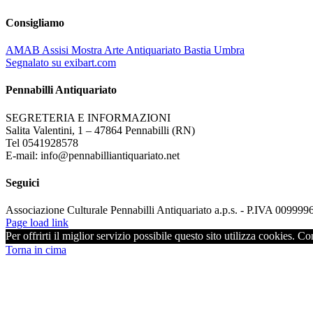
Consigliamo
AMAB Assisi Mostra Arte Antiquariato Bastia Umbra
Segnalato su exibart.com
Pennabilli Antiquariato
SEGRETERIA E INFORMAZIONI
Salita Valentini, 1 – 47864 Pennabilli (RN)
Tel 0541928578
E-mail: info@pennabilliantiquariato.net
Seguici
Associazione Culturale Pennabilli Antiquariato a.p.s. - P.IVA 00999
Page load link
Per offrirti il miglior servizio possibile questo sito utilizza cookies. C
Torna in cima