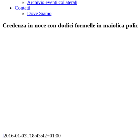
Archivio eventi collaterali
Contatti
Dove Siamo
Credenza in noce con dodici formelle in maiolica polic
l
2016-01-03T18:43:42+01:00