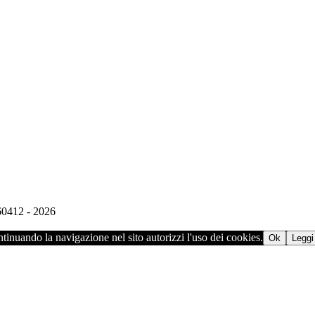
960412 - 2026
ontinuando la navigazione nel sito autorizzi l'uso dei cookies.
Ok
Leggi 