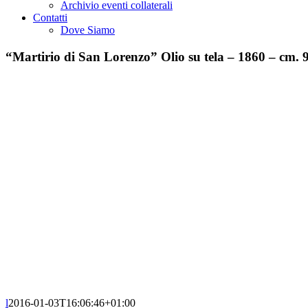
Archivio eventi collaterali
Contatti
Dove Siamo
“Martirio di San Lorenzo” Olio su tela – 1860 – cm.
l
2016-01-03T16:06:46+01:00