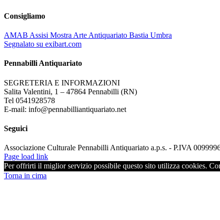
Consigliamo
AMAB Assisi Mostra Arte Antiquariato Bastia Umbra
Segnalato su exibart.com
Pennabilli Antiquariato
SEGRETERIA E INFORMAZIONI
Salita Valentini, 1 – 47864 Pennabilli (RN)
Tel 0541928578
E-mail: info@pennabilliantiquariato.net
Seguici
Associazione Culturale Pennabilli Antiquariato a.p.s. - P.IVA 00999
Page load link
Per offrirti il miglior servizio possibile questo sito utilizza cookies. C
Torna in cima