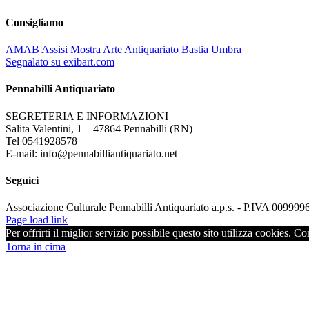
Consigliamo
AMAB Assisi Mostra Arte Antiquariato Bastia Umbra
Segnalato su exibart.com
Pennabilli Antiquariato
SEGRETERIA E INFORMAZIONI
Salita Valentini, 1 – 47864 Pennabilli (RN)
Tel 0541928578
E-mail: info@pennabilliantiquariato.net
Seguici
Associazione Culturale Pennabilli Antiquariato a.p.s. - P.IVA 00999
Page load link
Per offrirti il miglior servizio possibile questo sito utilizza cookies. C
Torna in cima