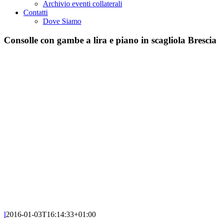
Archivio eventi collaterali
Contatti
Dove Siamo
Consolle con gambe a lira e piano in scagliola Brescia
l
2016-01-03T16:14:33+01:00