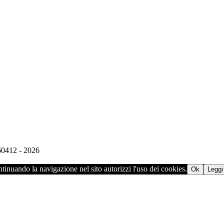
960412 - 2026
ontinuando la navigazione nel sito autorizzi l'uso dei cookies.
Ok
Leggi 