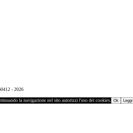
960412 - 2026
ontinuando la navigazione nel sito autorizzi l'uso dei cookies.
Ok
Leggi 