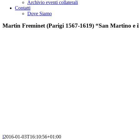
Archivio eventi collaterali
Contatti
Dove Siamo
Martin Freminet (Parigi 1567-1619) “San Martino e i
l
2016-01-03T16:10:56+01:00