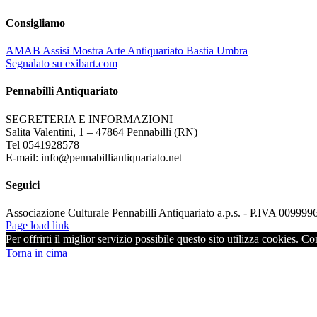
Consigliamo
AMAB Assisi Mostra Arte Antiquariato Bastia Umbra
Segnalato su exibart.com
Pennabilli Antiquariato
SEGRETERIA E INFORMAZIONI
Salita Valentini, 1 – 47864 Pennabilli (RN)
Tel 0541928578
E-mail: info@pennabilliantiquariato.net
Seguici
Associazione Culturale Pennabilli Antiquariato a.p.s. - P.IVA 00999
Page load link
Per offrirti il miglior servizio possibile questo sito utilizza cookies. C
Torna in cima