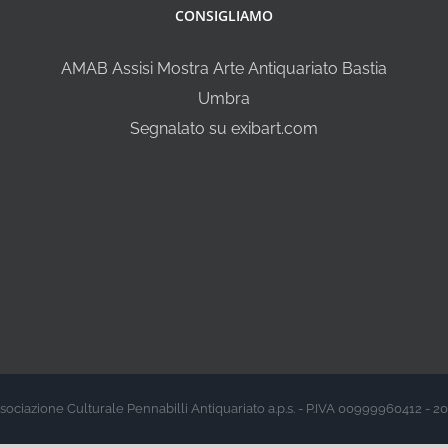
CONSIGLIAMO
AMAB Assisi Mostra Arte Antiquariato Bastia
Umbra
Segnalato su exibart.com
sociazione Culturale Pennabilli Antiquariato a.p.s. - P.IVA 00999960412 - 2