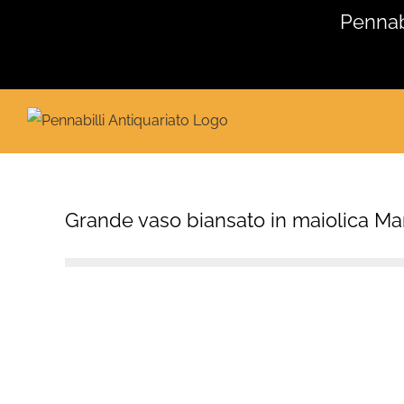
Salta
Pennabi
al
contenuto
Grande vaso biansato in maiolica Man