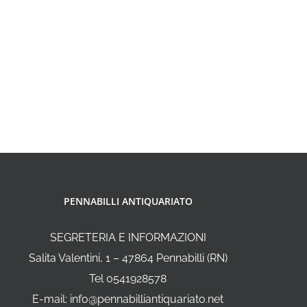
PENNABILLI ANTIQUARIATO
SEGRETERIA E INFORMAZIONI
Salita Valentini, 1 – 47864 Pennabilli (RN)
Tel 0541928578
E-mail: info@pennabilliantiquariato.net