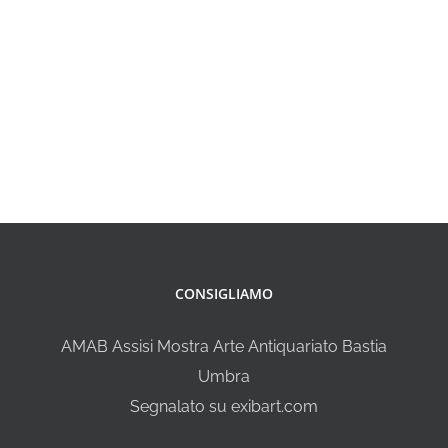
CONSIGLIAMO
AMAB Assisi Mostra Arte Antiquariato Bastia
Umbra
Segnalato su exibart.com