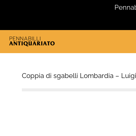
Salta
Pennabi
al
contenuto
Coppia di sgabelli Lombardia – Luig