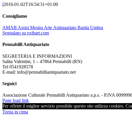
l
2016-01-02T16:54:31+01:00
Consigliamo
AMAB Assisi Mostra Arte Antiquariato Bastia Umbra
Segnalato su exibart.com
Pennabilli Antiquariato
SEGRETERIA E INFORMAZIONI
Salita Valentini, 1 – 47864 Pennabilli (RN)
Tel 0541928578
E-mail: info@pennabilliantiquariato.net
Seguici
Associazione Culturale Pennabilli Antiquariato a.p.s. - P.IVA 00999
Page load link
Per offrirti il miglior servizio possibile questo sito utilizza cookies. C
Torna in cima