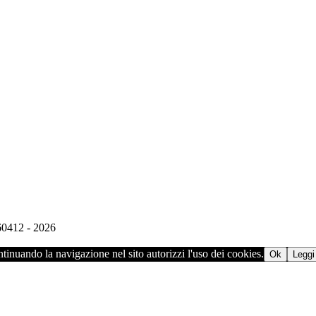
960412 - 2026
ontinuando la navigazione nel sito autorizzi l'uso dei cookies.
Ok
Leggi 