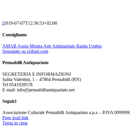
l
2019-07-07T12:36:53+02:00
Consigliamo
AMAB Assisi Mostra Arte Antiquariato Bastia Umbra
Segnalato su exibart.com
Pennabilli Antiquariato
SEGRETERIA E INFORMAZIONI
Salita Valentini, 1 – 47864 Pennabilli (RN)
Tel 0541928578
E-mail: info@pennabilliantiquariato.net
Seguici
Associazione Culturale Pennabilli Antiquariato a.p.s. - P.IVA 00999
Page load link
Torna in cima