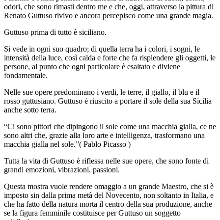
odori, che sono rimasti dentro me e che, oggi, attraverso la pittura di
Renato Guttuso rivivo e ancora percepisco come una grande magia.
Guttuso prima di tutto è siciliano.
Si vede in ogni suo quadro; di quella terra ha i colori, i sogni, le
intensità della luce, così calda e forte che fa risplendere gli oggetti, le
persone, al punto che ogni particolare è esaltato e diviene
fondamentale.
Nelle sue opere predominano i verdi, le terre, il giallo, il blu e il
rosso guttusiano. Guttuso è riuscito a portare il sole della sua Sicilia
anche sotto terra.
“Ci sono pittori che dipingono il sole come una macchia gialla, ce ne
sono altri che, grazie alla loro arte e intelligenza, trasformano una
macchia gialla nel sole.”( Pablo Picasso )
Tutta la vita di Guttuso è riflessa nelle sue opere, che sono fonte di
grandi emozioni, vibrazioni, passioni.
Questa mostra vuole rendere omaggio a un grande Maestro, che si è
imposto sin dalla prima metà del Novecento, non soltanto in Italia, e
che ha fatto della natura morta il centro della sua produzione, anche
se la figura femminile costituisce per Guttuso un soggetto