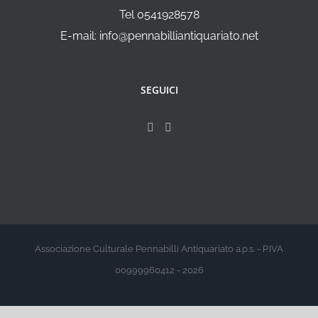
Tel 0541928578
E-mail: info@pennabilliantiquariato.net
SEGUICI
Associazione Culturale Pennabilli Antiquariato a.p.s. - P.IVA
00999960412 - 2026