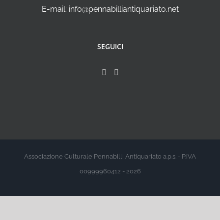
E-mail: info@pennabilliantiquariato.net
SEGUICI
Associazione Culturale Pennabilli Antiquariato a.p.s. - P.IVA
00999960412 - 2026