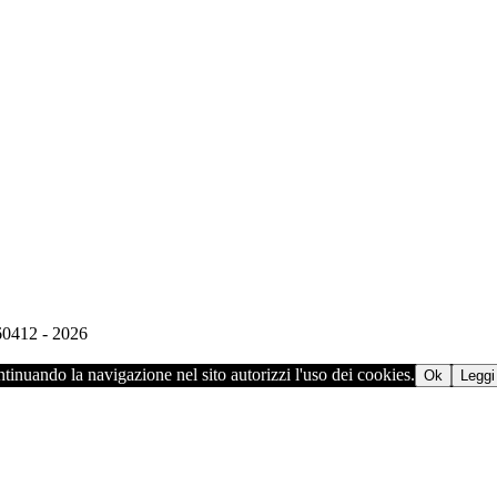
960412 - 2026
ontinuando la navigazione nel sito autorizzi l'uso dei cookies.
Ok
Leggi 