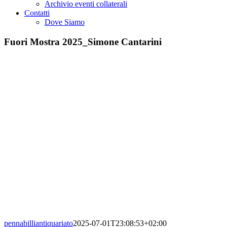
Archivio eventi collaterali
Contatti
Dove Siamo
Fuori Mostra 2025_Simone Cantarini
pennabilliantiquariato
2025-07-01T23:08:53+02:00