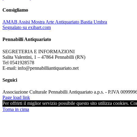
Consigliamo
AMAB Assisi Mostra Arte Antiquariato Bastia Umbra
Segnalato su exibart.com
Pennabilli Antiquariato
SEGRETERIA E INFORMAZIONI
Salita Valentini, 1 – 47864 Pennabilli (RN)
Tel 0541928578
E-mail: info@pennabilliantiquariato.net
Seguici
Associazione Culturale Pennabilli Antiquariato a.p.s. - P.IVA 00999
Page load link
Per offrirti il miglior servizio possibile questo sito utilizza cookies. C
Torna in cima