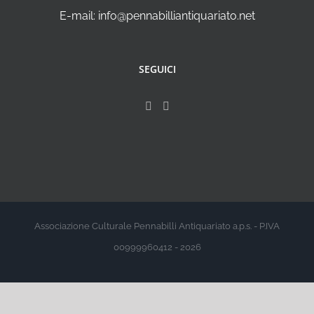
E-mail: info@pennabilliantiquariato.net
SEGUICI
Associazione Culturale Pennabilli Antiquariato a.p.s. - P.IVA
00999960412 - 2026