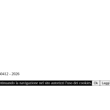
960412 - 2026
ontinuando la navigazione nel sito autorizzi l'uso dei cookies.
Ok
Leggi 