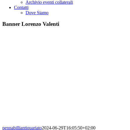
Archivio eventi collaterali
Contatti
Dove Siamo
Banner Lorenzo Valenti
pennabilliantiquariato
2024-06-29T16:05:50+02:00