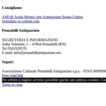
Consigliamo
AMAB Assisi Mostra Arte Antiquariato Bastia Umbra
Segnalato su exibart.com
Pennabilli Antiquariato
SEGRETERIA E INFORMAZIONI
Salita Valentini, 1 – 47864 Pennabilli (RN)
Tel 0541928578
E-mail: info@pennabilliantiquariato.net
Seguici
Associazione Culturale Pennabilli Antiquariato a.p.s. - P.IVA 00999
Page load link
Per offrirti il miglior servizio possibile questo sito utilizza cookies. C
Torna in cima