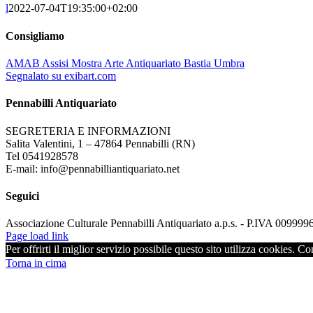
l
2022-07-04T19:35:00+02:00
Consigliamo
AMAB Assisi Mostra Arte Antiquariato Bastia Umbra
Segnalato su exibart.com
Pennabilli Antiquariato
SEGRETERIA E INFORMAZIONI
Salita Valentini, 1 – 47864 Pennabilli (RN)
Tel 0541928578
E-mail: info@pennabilliantiquariato.net
Seguici
Associazione Culturale Pennabilli Antiquariato a.p.s. - P.IVA 00999
Page load link
Per offrirti il miglior servizio possibile questo sito utilizza cookies. C
Torna in cima