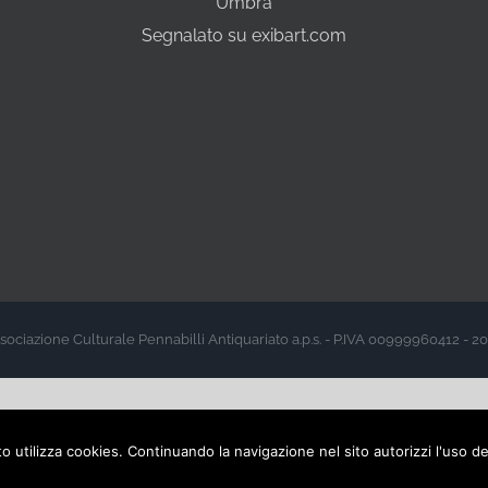
Umbra
Segnalato su exibart.com
sociazione Culturale Pennabilli Antiquariato a.p.s. - P.IVA 00999960412 - 2
sito utilizza cookies. Continuando la navigazione nel sito autorizzi l'uso d