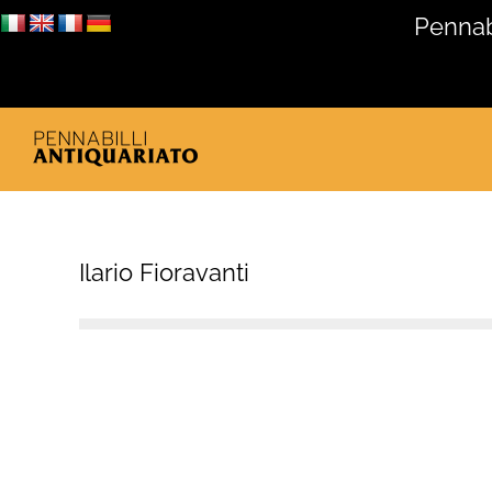
Salta
Pennabi
al
contenuto
Ilario Fioravanti