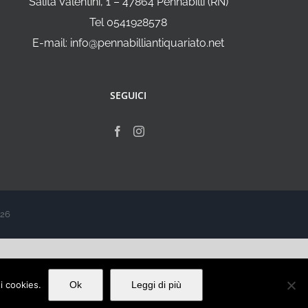
Salita Valentini, 1 – 47864 Pennabilli (RN)
Tel 0541928578
E-mail: info@pennabilliantiquariato.net
SEGUICI
026
ei cookies.
Ok
Leggi di più