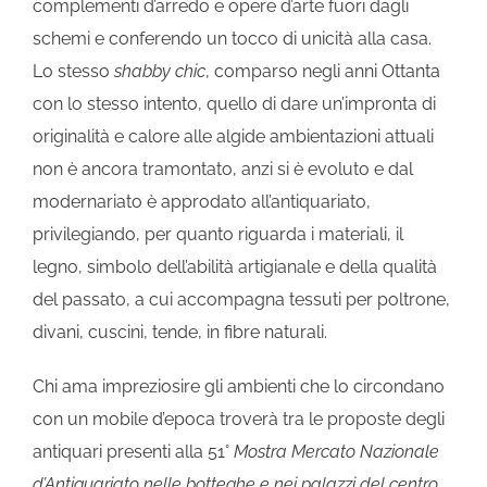
complementi d’arredo e opere d’arte fuori dagli
schemi e conferendo un tocco di unicità alla casa.
Lo stesso
shabby chic
, comparso negli anni Ottanta
con lo stesso intento, quello di dare un’impronta di
originalità e calore alle algide ambientazioni attuali
non è ancora tramontato, anzi si è evoluto e dal
modernariato è approdato all’antiquariato,
privilegiando, per quanto riguarda i materiali, il
legno, simbolo dell’abilità artigianale e della qualità
del passato, a cui accompagna tessuti per poltrone,
divani, cuscini, tende, in fibre naturali.
Chi ama impreziosire gli ambienti che lo circondano
con un mobile d’epoca troverà tra le proposte degli
antiquari presenti alla 51°
Mostra Mercato Nazionale
d’Antiquariato nelle botteghe e nei palazzi del centro