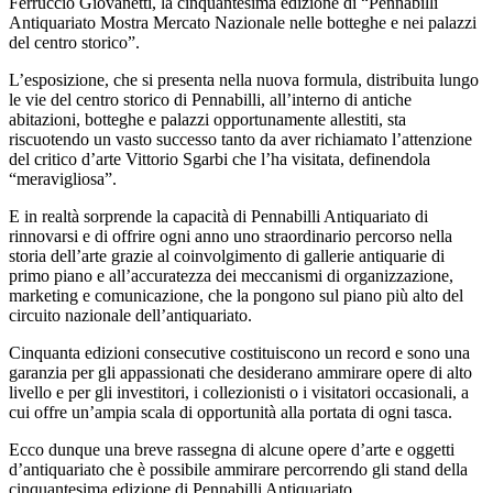
Ferruccio Giovanetti, la cinquantesima edizione di “Pennabilli
Antiquariato Mostra Mercato Nazionale nelle botteghe e nei palazzi
del centro storico”.
L’esposizione, che si presenta nella nuova formula, distribuita lungo
le vie del centro storico di Pennabilli, all’interno di antiche
abitazioni, botteghe e palazzi opportunamente allestiti, sta
riscuotendo un vasto successo tanto da aver richiamato l’attenzione
del critico d’arte Vittorio Sgarbi che l’ha visitata, definendola
“meravigliosa”.
E in realtà sorprende la capacità di Pennabilli Antiquariato di
rinnovarsi e di offrire ogni anno uno straordinario percorso nella
storia dell’arte grazie al coinvolgimento di gallerie antiquarie di
primo piano e all’accuratezza dei meccanismi di organizzazione,
marketing e comunicazione, che la pongono sul piano più alto del
circuito nazionale dell’antiquariato.
Cinquanta edizioni consecutive costituiscono un record e sono una
garanzia per gli appassionati che desiderano ammirare opere di alto
livello e per gli investitori, i collezionisti o i visitatori occasionali, a
cui offre un’ampia scala di opportunità alla portata di ogni tasca.
Ecco dunque una breve rassegna di alcune opere d’arte e oggetti
d’antiquariato che è possibile ammirare percorrendo gli stand della
cinquantesima edizione di Pennabilli Antiquariato.