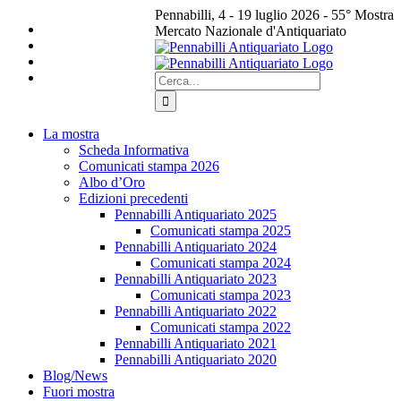
Salta
Pennabilli, 4 - 19 luglio 2026 - 55° Mostra
al
Mercato Nazionale d'Antiquariato
contenuto
Facebook
Instagram
Cerca
per:
La mostra
Scheda Informativa
Comunicati stampa 2026
Albo d’Oro
Edizioni precedenti
Pennabilli Antiquariato 2025
Comunicati stampa 2025
Pennabilli Antiquariato 2024
Comunicati stampa 2024
Pennabilli Antiquariato 2023
Comunicati stampa 2023
Pennabilli Antiquariato 2022
Comunicati stampa 2022
Pennabilli Antiquariato 2021
Pennabilli Antiquariato 2020
Blog/News
Fuori mostra