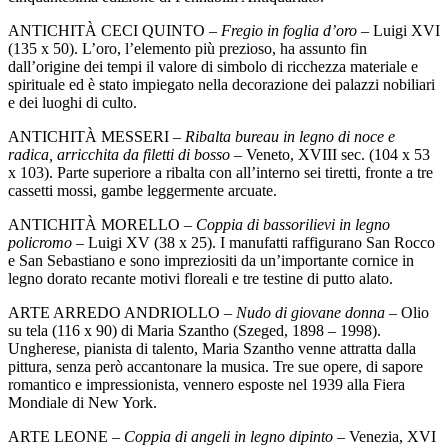
ANTICHITÀ CECI QUINTO –
Fregio in foglia d’oro
– Luigi XVI
(135 x 50). L’oro, l’elemento più prezioso, ha assunto fin
dall’origine dei tempi il valore di simbolo di ricchezza materiale e
spirituale ed è stato impiegato nella decorazione dei palazzi nobiliari
e dei luoghi di culto.
ANTICHITÀ MESSERI –
Ribalta bureau in legno di noce e
radica, arricchita da filetti di bosso
– Veneto, XVIII sec. (104 x 53
x 103). Parte superiore a ribalta con all’interno sei tiretti, fronte a tre
cassetti mossi, gambe leggermente arcuate.
ANTICHITÀ MORELLO –
Coppia di bassorilievi in legno
policromo
– Luigi XV (38 x 25). I manufatti raffigurano San Rocco
e San Sebastiano e sono impreziositi da un’importante cornice in
legno dorato recante motivi floreali e tre testine di putto alato.
ARTE ARREDO ANDRIOLLO –
Nudo di giovane donna
– Olio
su tela (116 x 90) di Maria Szantho (Szeged, 1898 – 1998).
Ungherese, pianista di talento, Maria Szantho venne attratta dalla
pittura, senza però accantonare la musica. Tre sue opere, di sapore
romantico e impressionista, vennero esposte nel 1939 alla Fiera
Mondiale di New York.
ARTE LEONE –
Coppia di angeli in legno dipinto
– Venezia, XVI