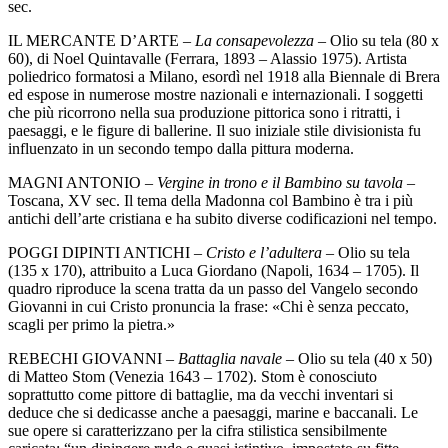
sec.
IL MERCANTE D’ARTE –
La consapevolezza
– Olio su tela (80 x
60), di Noel Quintavalle (Ferrara, 1893 – Alassio 1975). Artista
poliedrico formatosi a Milano, esordì nel 1918 alla Biennale di Brera
ed espose in numerose mostre nazionali e internazionali. I soggetti
che più ricorrono nella sua produzione pittorica sono i ritratti, i
paesaggi, e le figure di ballerine. Il suo iniziale stile divisionista fu
influenzato in un secondo tempo dalla pittura moderna.
MAGNI ANTONIO –
Vergine in trono e il Bambino su tavola
–
Toscana, XV sec. Il tema della Madonna col Bambino è tra i più
antichi dell’arte cristiana e ha subito diverse codificazioni nel tempo.
POGGI DIPINTI ANTICHI –
Cristo e l’adultera
– Olio su tela
(135 x 170), attribuito a Luca Giordano (Napoli, 1634 – 1705). Il
quadro riproduce la scena tratta da un passo del Vangelo secondo
Giovanni in cui Cristo pronuncia la frase: «Chi è senza peccato,
scagli per primo la pietra.»
REBECHI GIOVANNI –
Battaglia navale
– Olio su tela (40 x 50)
di Matteo Stom (Venezia 1643 – 1702). Stom è conosciuto
soprattutto come pittore di battaglie, ma da vecchi inventari si
deduce che si dedicasse anche a paesaggi, marine e baccanali. Le
sue opere si caratterizzano per la cifra stilistica sensibilmente