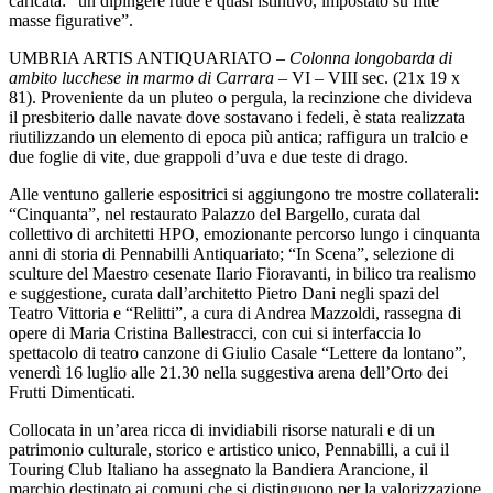
caricata: “un dipingere rude e quasi istintivo, impostato su fitte
masse figurative”.
UMBRIA ARTIS ANTIQUARIATO –
Colonna longobarda di
ambito lucchese in marmo di Carrara –
VI – VIII sec. (21x 19 x
81). Proveniente da un pluteo o pergula, la recinzione che divideva
il presbiterio dalle navate dove sostavano i fedeli, è stata realizzata
riutilizzando un elemento di epoca più antica; raffigura un tralcio e
due foglie di vite, due grappoli d’uva e due teste di drago.
Alle ventuno gallerie espositrici si aggiungono tre mostre collaterali:
“Cinquanta”, nel restaurato Palazzo del Bargello, curata dal
collettivo di architetti HPO, emozionante percorso lungo i cinquanta
anni di storia di Pennabilli Antiquariato; “In Scena”, selezione di
sculture del Maestro cesenate Ilario Fioravanti, in bilico tra realismo
e suggestione, curata dall’architetto Pietro Dani negli spazi del
Teatro Vittoria e “Relitti”, a cura di Andrea Mazzoldi, rassegna di
opere di Maria Cristina Ballestracci, con cui si interfaccia lo
spettacolo di teatro canzone di Giulio Casale “Lettere da lontano”,
venerdì 16 luglio alle 21.30 nella suggestiva arena dell’Orto dei
Frutti Dimenticati.
Collocata in un’area ricca di invidiabili risorse naturali e di un
patrimonio culturale, storico e artistico unico, Pennabilli, a cui il
Touring Club Italiano ha assegnato la Bandiera Arancione, il
marchio destinato ai comuni che si distinguono per la valorizzazione