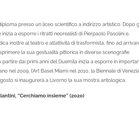
loma presso un liceo scientifico a indirizzo artistico. Dopo g
inizia a esporre i ritratti neorealisti di Pierpaolo Pasolini e,
a inoltre al teatro e all’attività di trasformista, fino ad arrivar
primere la sua gestualità pittorica in diverse scenografie
 partire dai primi anni del Duemila inizia a esporre in importan
Milano nel 2009, l’Art Basel Miami nel 2010, la Biennale di Venezi
 agosto si inaugurerà a Livorno la sua mostra antologica.
allantini, “Cerchiamo insieme” (2020)