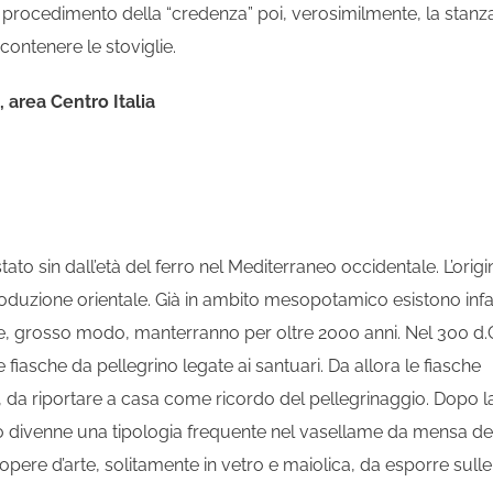
a il procedimento della “credenza” poi, verosimilmente, la stanz
 contenere le stoviglie.
 area Centro Italia
to sin dall’età del ferro nel Mediterraneo occidentale. L’origi
roduzione orientale. Già in ambito mesopotamico esistono infat
he, grosso modo, manterranno per oltre 2000 anni. Nel 300 d.
le fiasche da pellegrino legate ai santuari. Da allora le fiasche
o, da riportare a casa come ricordo del pellegrinaggio. Dopo l
o divenne una tipologia frequente nel vasellame da mensa de
 opere d’arte, solitamente in vetro e maiolica, da esporre sulle