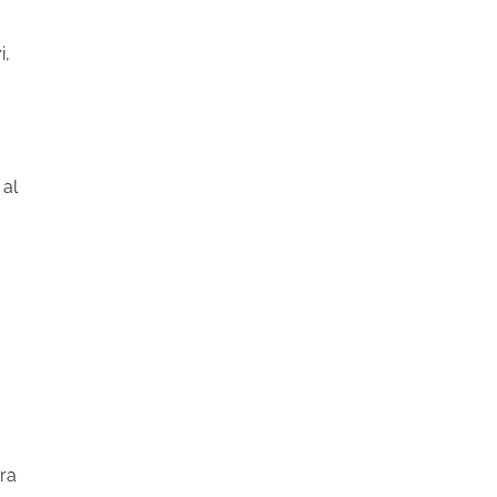
i,
 al
ra