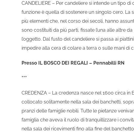
CANDELIERE – Per candeliere si intende un tipo di
funzione è quella di sostenere un singolo cero. La 
più elementi che, nel corso dei secoli, hanno assunto 
sono costituiti da più parti, fissate l’una alle altre d
l’oggetto. Dal fusto del candeliere si passa ai piatti
impedire alla cera di colare a terra o sulle mani di c
Presso IL BOSCO DEI REGALI – Pennabilli RN
***
CREDENZA – La credenza nasce nel 1600 circa in Em
collocato solitamente nella sala dei banchetti, sopra 
pranzi delle famiglie nobili. Tutte le pietanze veniv
famiglia che aveva il ruolo di tranquillizzare i convi
nella sala dei ricevimenti fino alla fine del banche