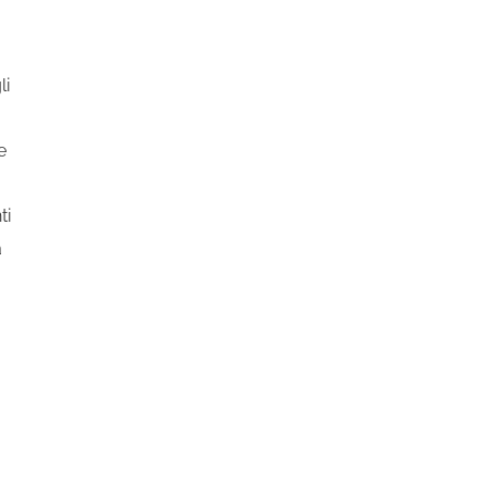
li
e
ti
a