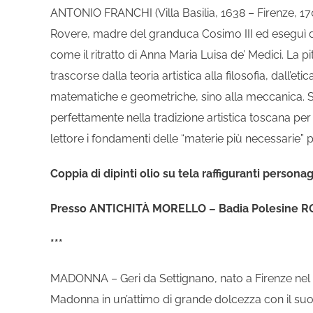
ANTONIO FRANCHI (Villa Basilia, 1638 – Firenze, 170
Rovere, madre del granduca Cosimo III ed eseguì div
come il ritratto di Anna Maria Luisa de’ Medici. La p
trascorse dalla teoria artistica alla filosofia, dall’
matematiche e geometriche, sino alla meccanica. Scri
perfettamente nella tradizione artistica toscana per 
lettore i fondamenti delle “materie più necessarie” pe
Coppia di dipinti olio su tela raffiguranti person
Presso ANTICHITÀ MORELLO – Badia Polesine R
***
MADONNA – Geri da Settignano, nato a Firenze nel 14
Madonna in un’attimo di grande dolcezza con il su