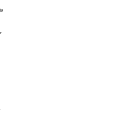
da
di
i
a