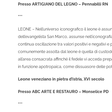
Presso ARTIGIANO DEL LEGNO – Pennabilli RN
***
LEONE – Nell’universo iconografico il leone è assu
dell’evangelista San Marco, assunse nell’iconografia
continua oscillazione tra valori positivi e negativi e
comunemente assolta dal leone è quella di custod
all’area consacrata affinché il fedele vi acceda pr
in funzione apotropaica, come dissuasore delle po
Leone veneziano in pietra d’Istria, XVI secolo
Presso ABC ARTE E RESTAURO – Monselice PD
***