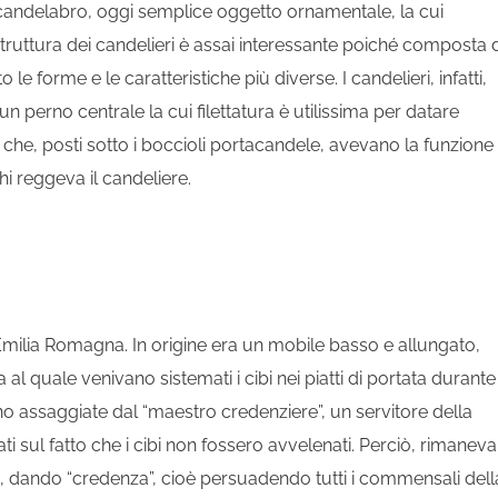
 candelabro, oggi semplice oggetto ornamentale, la cui
struttura dei candelieri è assai interessante poiché composta 
le forme e le caratteristiche più diverse. I candelieri, infatti,
a un perno centrale la cui filettatura è utilissima per datare
ni che, posti sotto i boccioli portacandele, avevano la funzione 
hi reggeva il candeliere.
ilia Romagna. In origine era un mobile basso e allungato,
al quale venivano sistemati i cibi nei piatti di portata durante 
ano assaggiate dal “maestro credenziere”, un servitore della
tati sul fatto che i cibi non fossero avvelenati. Perciò, rimaneva
tto, dando “credenza”, cioè persuadendo tutti i commensali dell