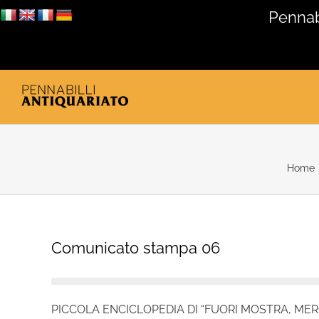
Salta
Pennabi
al
contenuto
Home
Comunicato stampa 06
PICCOLA ENCICLOPEDIA DI “FUORI MOSTRA, M