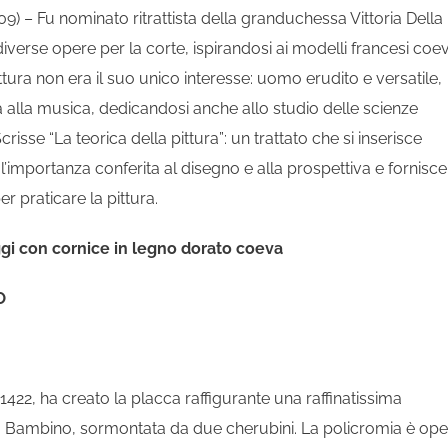
9) – Fu nominato ritrattista della granduchessa Vittoria Della
erse opere per la corte, ispirandosi ai modelli francesi coev
ittura non era il suo unico interesse: uomo erudito e versatile,
etica alla musica, dedicandosi anche allo studio delle scienze
sse “La teorica della pittura”: un trattato che si inserisce
l’importanza conferita al disegno e alla prospettiva e fornisce
r praticare la pittura.
aggi con cornice in legno dorato coeva
O
22, ha creato la placca raffigurante una raffinatissima
o Bambino, sormontata da due cherubini. La policromia è ope