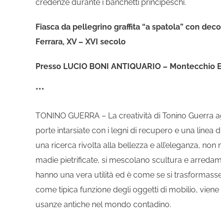
credenze durante i banchetti principeschi.
Fiasca da pellegrino graffita “a spatola” con deco
Ferrara, XV – XVI secolo
Presso LUCIO BONI ANTIQUARIO – Montecchio E
***
TONINO GUERRA – La creatività di Tonino Guerra aggi
porte intarsiate con i legni di recupero e una line
una ricerca rivolta alla bellezza e all’eleganza, no
madie pietrificate, si mescolano scultura e arredamen
hanno una vera utilità ed è come se si trasformasser
come tipica funzione degli oggetti di mobilio, viene 
usanze antiche nel mondo contadino.