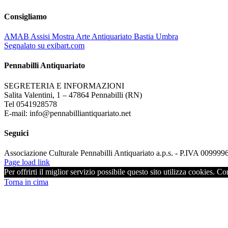
Consigliamo
AMAB Assisi Mostra Arte Antiquariato Bastia Umbra
Segnalato su exibart.com
Pennabilli Antiquariato
SEGRETERIA E INFORMAZIONI
Salita Valentini, 1 – 47864 Pennabilli (RN)
Tel 0541928578
E-mail: info@pennabilliantiquariato.net
Seguici
Associazione Culturale Pennabilli Antiquariato a.p.s. - P.IVA 00999
Page load link
Per offrirti il miglior servizio possibile questo sito utilizza cookies. C
Torna in cima