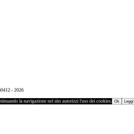
960412 - 2026
ontinuando la navigazione nel sito autorizzi l'uso dei cookies.
Ok
Leggi 