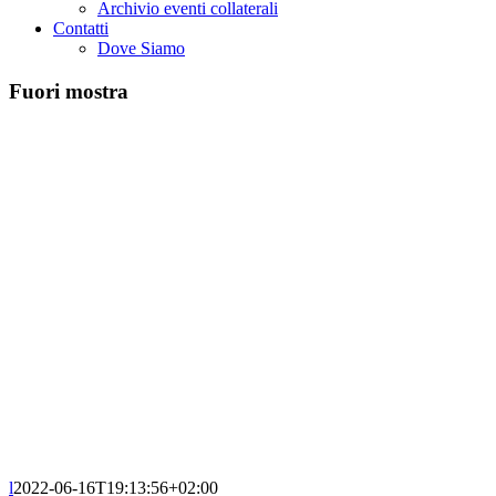
Archivio eventi collaterali
Contatti
Dove Siamo
Fuori mostra
l
2022-06-16T19:13:56+02:00